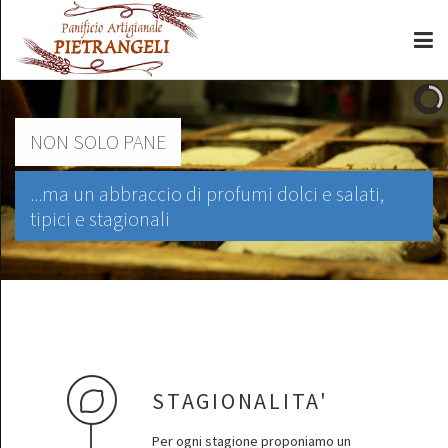
NON SOLO PANE
...ma un abbraccio di profumi dolci e salati,
tipici e stagionali
STAGIONALITA'
Per ogni stagione proponiamo un